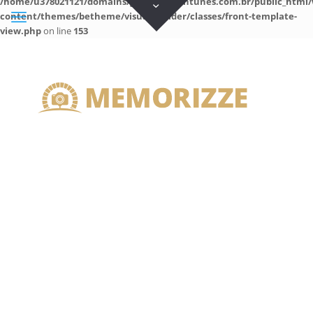
/home/u378021121/domains/guilhermeantunes.com.br/public_html/
content/themes/betheme/visual-builder/classes/front-template-
view.php
on line
153