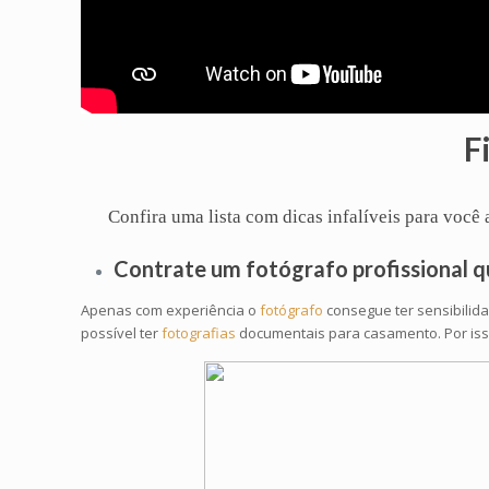
F
Confira uma lista com dicas infalíveis para voc
Contrate um
fotógrafo profissional
q
Apenas com experiência o
fotógrafo
consegue ter sensibilid
possível ter
fotografias
documentais para casamento. Por isso