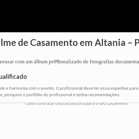
ilme de Casamento em Altania – 
ê arrasar com um
álbum
pePRonalizado de fotografias documenta
ualificado
ade e harmonia com o evento. O profissional deve ter essa expertise par
, pesquise o portfólio do profissional e tenha recomendações.