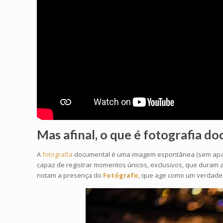
Mas afinal, o que é
fotografia d
A
fotografia
documental é uma imagem espontânea (sem aparent
capaz de registrar momentos únicos, exclusivos, que duram a
notam a presença do
Fotógrafo
, que age como um verdadeir