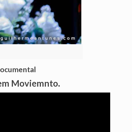
 documental
 em Moviemnto.