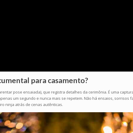
ocumental
para casamento?
ar pose ensaiada), que registra detalhes da cerimônia. É uma captura d
penas um segundo e nunca mais se repetem. Não há ensaios, sorrisos fals
o ninja atrás de cenas autênticas.