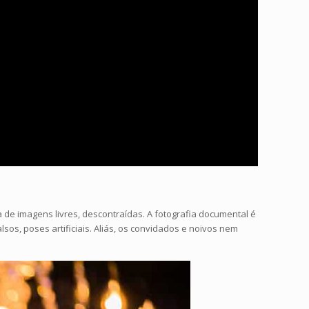
e imagens livres, descontraídas. A fotografia documental é
os, poses artificiais. Aliás, os convidados e noivos nem