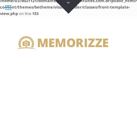
/home/u378021121/domains/guilhermeantunes.com.br/public_html/
content/themes/betheme/visual-builder/classes/front-template-
view.php
on line
153