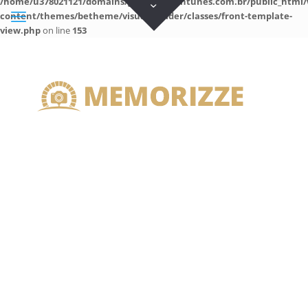
/home/u378021121/domains/guilhermeantunes.com.br/public_html/
content/themes/betheme/visual-builder/classes/front-template-
view.php
on line
153