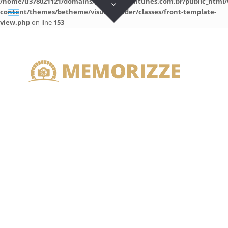
/home/u378021121/domains/guilhermeantunes.com.br/public_html/
content/themes/betheme/visual-builder/classes/front-template-
view.php
on line
153