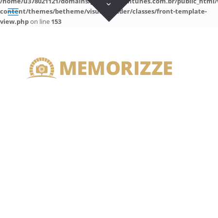
/home/u378021121/domains/guilhermeantunes.com.br/public_html/
content/themes/betheme/visual-builder/classes/front-template-
view.php
on line
153