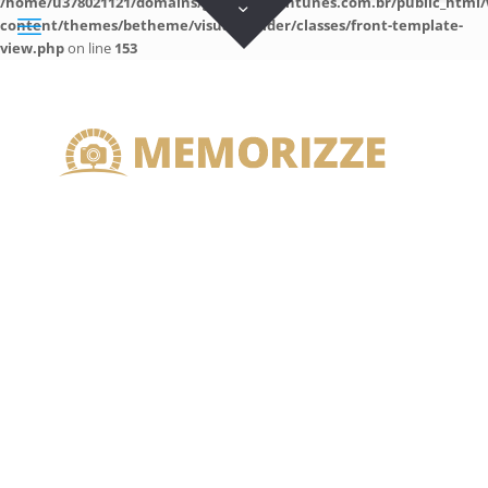
/home/u378021121/domains/guilhermeantunes.com.br/public_html/
content/themes/betheme/visual-builder/classes/front-template-
view.php
on line
153