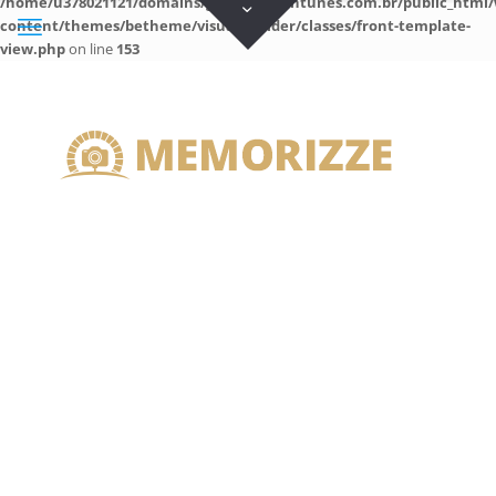
/home/u378021121/domains/guilhermeantunes.com.br/public_html/
content/themes/betheme/visual-builder/classes/front-template-
view.php
on line
153