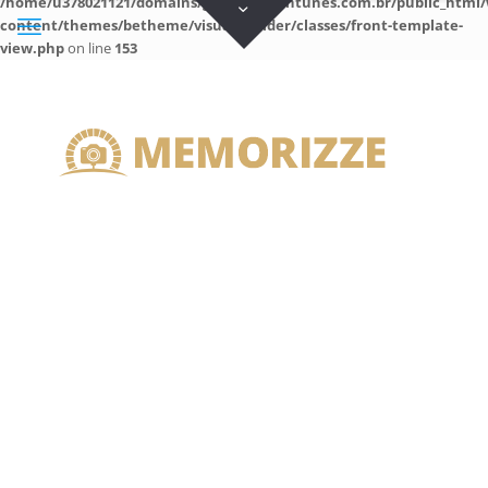
/home/u378021121/domains/guilhermeantunes.com.br/public_html/
content/themes/betheme/visual-builder/classes/front-template-
view.php
on line
153