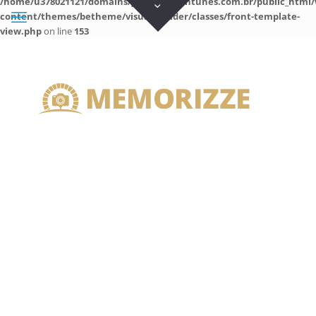
/home/u378021121/domains/guilhermeantunes.com.br/public_html/
content/themes/betheme/visual-builder/classes/front-template-
view.php
on line
153