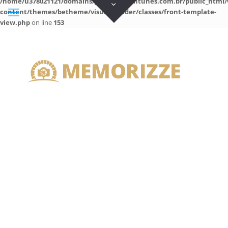
/home/u378021121/domains/guilhermeantunes.com.br/public_html/
content/themes/betheme/visual-builder/classes/front-template-
view.php
on line
153