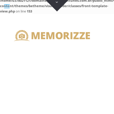
/home/u378021121/domains/guilhermeantunes.com.br/public_html/
content/themes/betheme/visual-builder/classes/front-template-
view.php
on line
153