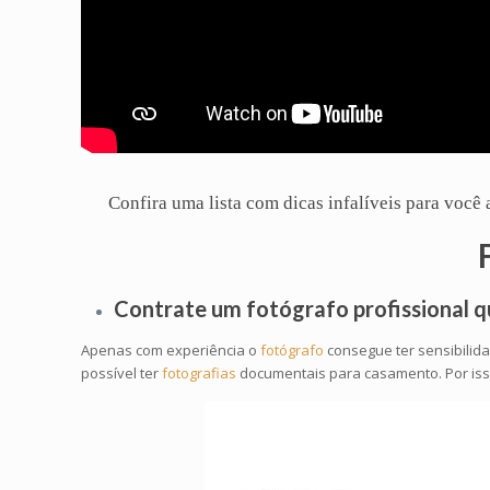
Confira uma lista com dicas infalíveis para voc
Contrate um
fotógrafo profissional
q
Apenas com experiência o
fotógrafo
consegue ter sensibilid
possível ter
fotografias
documentais para casamento. Por isso