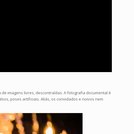
e imagens livres, descontraídas. A fotografia documental é
os, poses artificiais. Aliás, os convidados e noivos nem