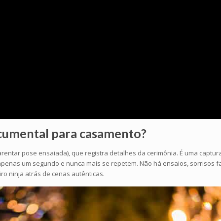
ocumental
para casamento?
ar pose ensaiada), que registra detalhes da cerimônia. É uma captura d
penas um segundo e nunca mais se repetem. Não há ensaios, sorrisos fals
o ninja atrás de cenas autênticas.