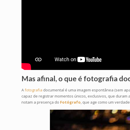
Mas afinal, o que é
fotografia d
A
fotografia
documental é uma imagem espontânea (sem aparent
capaz de registrar momentos únicos, exclusivos, que duram a
notam a presença do
Fotógrafo
, que age como um verdadeir