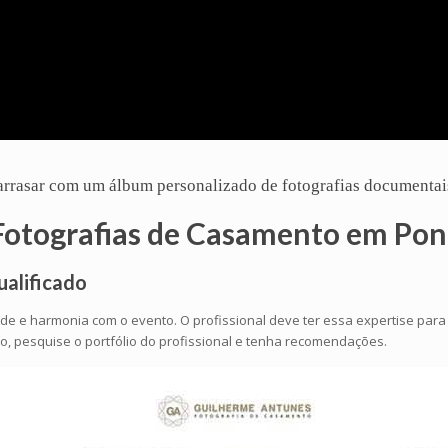
ê arrasar com um
álbum
personalizado de fotografias documentai
Fotografias de Casamento em Pon
ualificado
ade e harmonia com o evento. O profissional deve ter essa expertise par
, pesquise o portfólio do profissional e tenha recomendações.