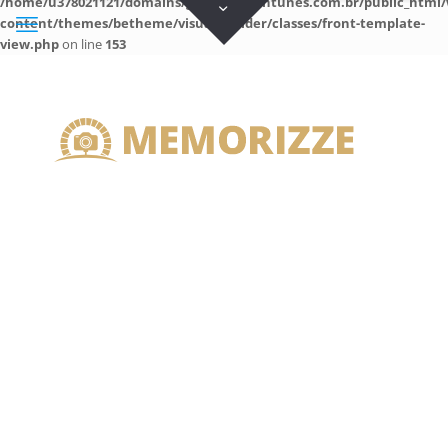
/home/u378021121/domains/guilhermeantunes.com.br/public_html/
content/themes/betheme/visual-builder/classes/front-template-
view.php
on line
153