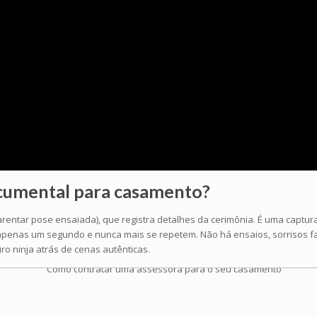
ocumental
para casamento?
ar pose ensaiada), que registra detalhes da cerimônia. É uma captura d
penas um segundo e nunca mais se repetem. Não há ensaios, sorrisos fals
o ninja atrás de cenas autênticas.