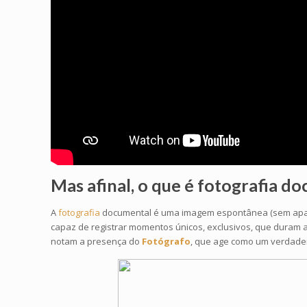
Mas afinal, o que é
fotografia d
A
fotografia
documental é uma imagem espontânea (sem aparent
capaz de registrar momentos únicos, exclusivos, que duram a
notam a presença do
Fotógrafo
, que age como um verdadeir