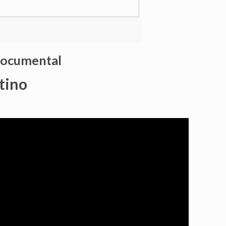
 documental
tino