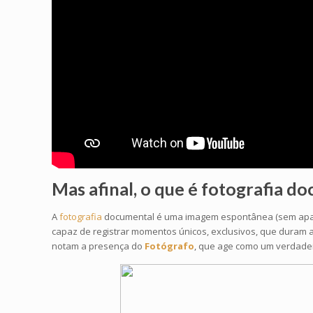
Mas afinal, o que é
fotografia d
A
fotografia
documental é uma imagem espontânea (sem aparent
capaz de registrar momentos únicos, exclusivos, que duram a
notam a presença do
Fotógrafo
, que age como um verdadeir