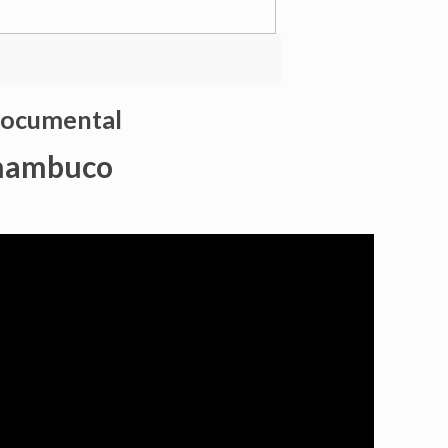
 documental
rnambuco