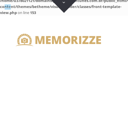
/home/u378021121/domains/guilhermeantunes.com.br/public_html/
content/themes/betheme/visual-builder/classes/front-template-
view.php
on line
153