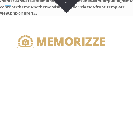
/home/u378021121/domains/guilhermeantunes.com.br/public_html/
content/themes/betheme/visual-builder/classes/front-template-
view.php
on line
153