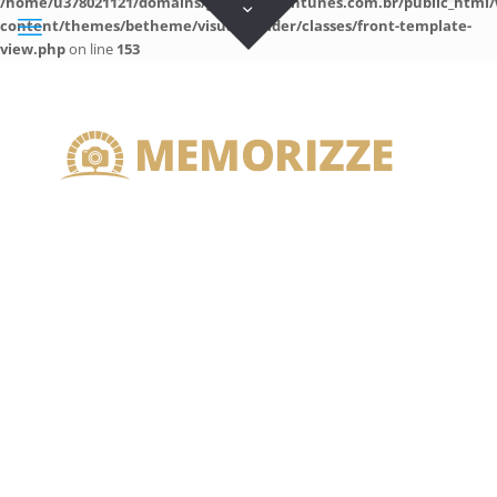
/home/u378021121/domains/guilhermeantunes.com.br/public_html/
content/themes/betheme/visual-builder/classes/front-template-
view.php
on line
153