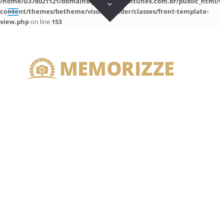
/home/u378021121/domains/guilhermeantunes.com.br/public_html/
content/themes/betheme/visual-builder/classes/front-template-
view.php
on line
153