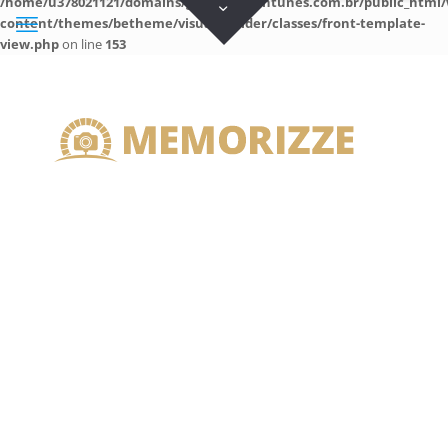
/home/u378021121/domains/guilhermeantunes.com.br/public_html/
content/themes/betheme/visual-builder/classes/front-template-
view.php
on line
153