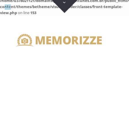
/home/u378021121/domains/guilhermeantunes.com.br/public_html/
content/themes/betheme/visual-builder/classes/front-template-
view.php
on line
153