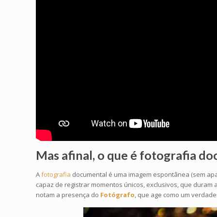
Mas afinal, o que é
fotografia d
A
fotografia
documental é uma imagem espontânea (sem aparent
capaz de registrar momentos únicos, exclusivos, que duram a
notam a presença do
Fotógrafo
, que age como um verdadeir