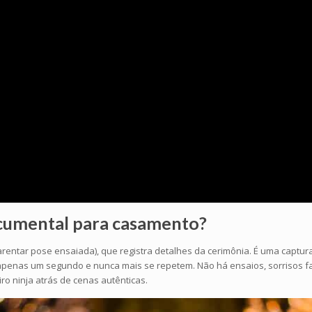
ocumental
para casamento?
ar pose ensaiada), que registra detalhes da cerimônia. É uma captura d
penas um segundo e nunca mais se repetem. Não há ensaios, sorrisos fals
o ninja atrás de cenas autênticas.