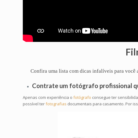
Fi
Confira uma lista com dicas infalíveis para voc
Contrate um
fotógrafo profissional
q
Apenas com experiência o
fotógrafo
consegue ter sensibilid
possível ter
fotografias
documentais para casamento. Por isso