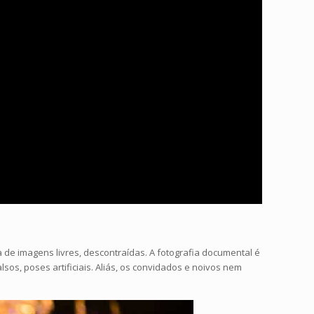
e imagens livres, descontraídas. A fotografia documental é
os, poses artificiais. Aliás, os convidados e noivos nem