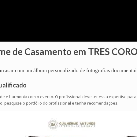
lme de Casamento em TRES COR
ê arrasar com um
álbum
personalizado de fotografias documentai
ualificado
ade e harmonia com o evento. O profissional deve ter essa expertise par
, pesquise o portfólio do profissional e tenha recomendações.