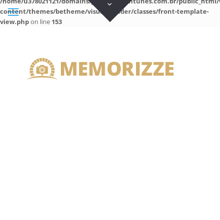
/home/u378021121/domains/guilhermeantunes.com.br/public_html/
content/themes/betheme/visual-builder/classes/front-template-
view.php
on line
153