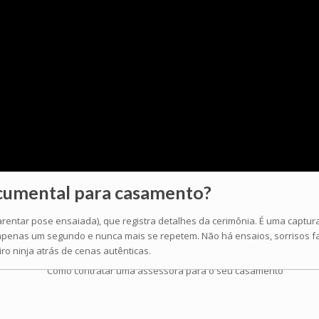
ocumental
para casamento?
ar pose ensaiada), que registra detalhes da cerimônia. É uma captura d
penas um segundo e nunca mais se repetem. Não há ensaios, sorrisos fals
o ninja atrás de cenas autênticas.