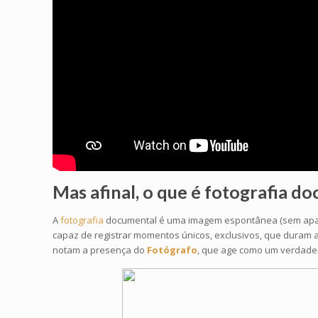
Mas afinal, o que é
fotografia d
A
fotografia
documental é uma imagem espontânea (sem aparent
capaz de registrar momentos únicos, exclusivos, que duram a
notam a presença do
Fotógrafo
, que age como um verdadeir