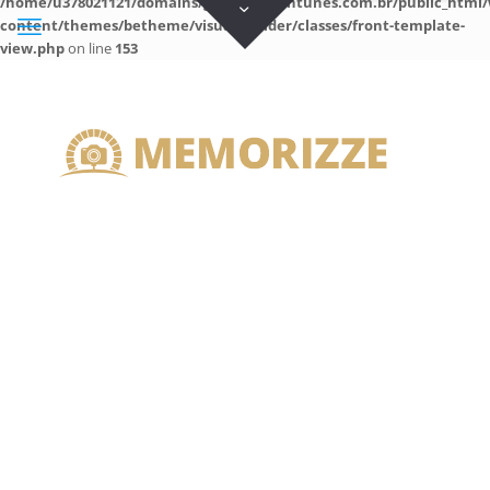
/home/u378021121/domains/guilhermeantunes.com.br/public_html/
content/themes/betheme/visual-builder/classes/front-template-
view.php
on line
153