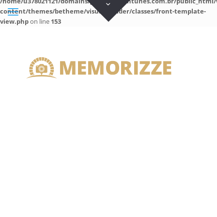
/home/u378021121/domains/guilhermeantunes.com.br/public_html/
content/themes/betheme/visual-builder/classes/front-template-
view.php
on line
153