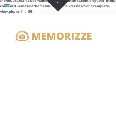
/home/u378021121/domains/guilhermeantunes.com.br/public_html/
content/themes/betheme/visual-builder/classes/front-template-
view.php
on line
153