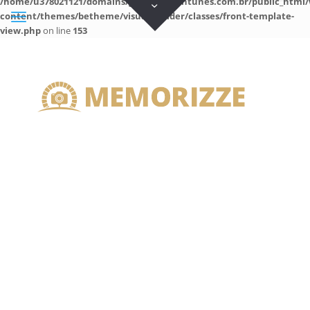
/home/u378021121/domains/guilhermeantunes.com.br/public_html/
content/themes/betheme/visual-builder/classes/front-template-
view.php
on line
153