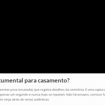
ocumental
para casamento?
ar pose ensaiada), que registra detalhes da cerimônia. É uma captura d
penas um segundo e nunca mais se repetem. Não há ensaios, sorrisos fals
o ninja atrás de cenas autênticas.