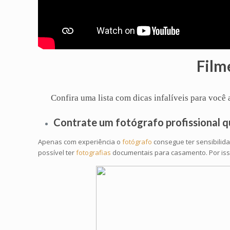
Film
Confira uma lista com dicas infalíveis para voc
Contrate um
fotógrafo profissional
q
Apenas com experiência o
fotógrafo
consegue ter sensibilid
possível ter
fotografias
documentais para casamento. Por isso