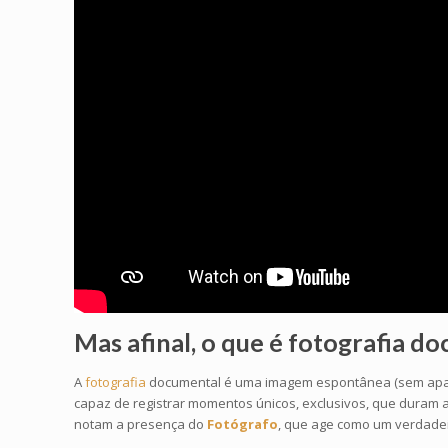
Mas afinal, o que é
fotografia d
A
fotografia
documental é uma imagem espontânea (sem aparent
capaz de registrar momentos únicos, exclusivos, que duram a
notam a presença do
Fotógrafo
, que age como um verdadeir