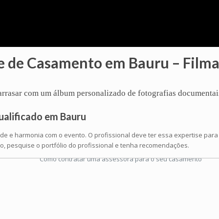
e de Casamento em Bauru – Film
ê arrasar com um
álbum
personalizado de
fotografias
documentai
ualificado em Bauru
ade e harmonia com o evento. O profissional deve ter essa expertise par
, pesquise o portfólio do profissional e tenha recomendações.