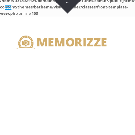
/home/u378021121/domains/guilhermeantunes.com.br/public_html/
content/themes/betheme/visual-builder/classes/front-template-
view.php
on line
153