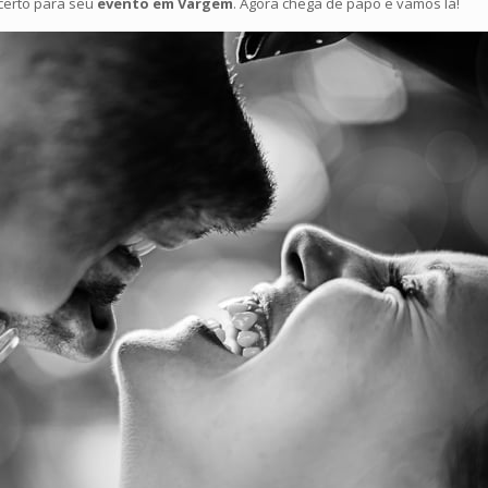
 certo para seu
evento em Vargem
. Agora chega de papo e vamos lá!