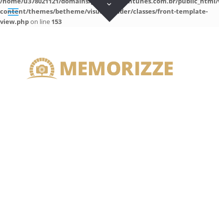
/home/u378021121/domains/guilhermeantunes.com.br/public_html/
content/themes/betheme/visual-builder/classes/front-template-
view.php
on line
153