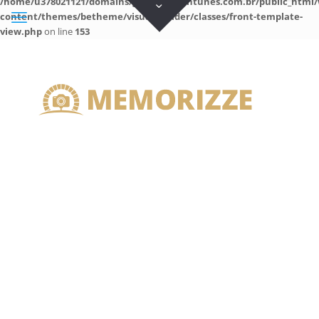
/home/u378021121/domains/guilhermeantunes.com.br/public_html/
content/themes/betheme/visual-builder/classes/front-template-
view.php
on line
153