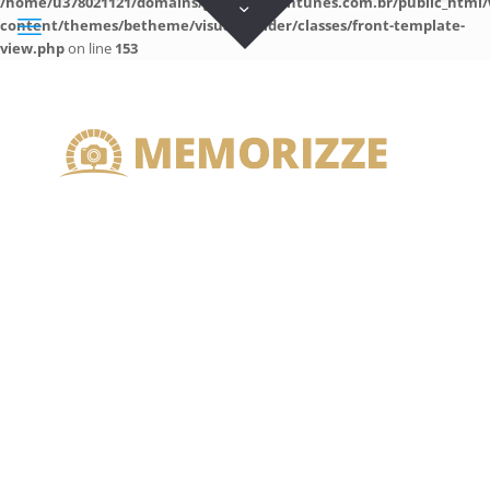
/home/u378021121/domains/guilhermeantunes.com.br/public_html/
content/themes/betheme/visual-builder/classes/front-template-
view.php
on line
153