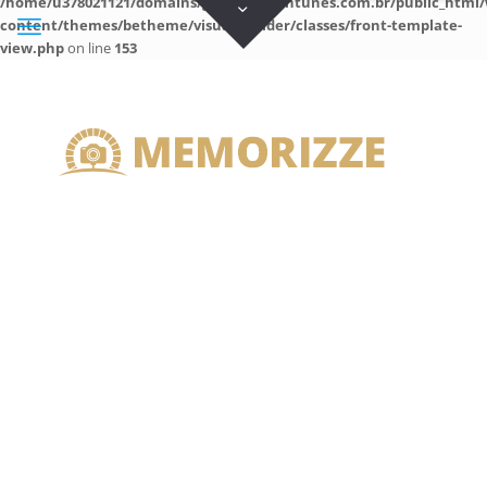
/home/u378021121/domains/guilhermeantunes.com.br/public_html/
content/themes/betheme/visual-builder/classes/front-template-
view.php
on line
153