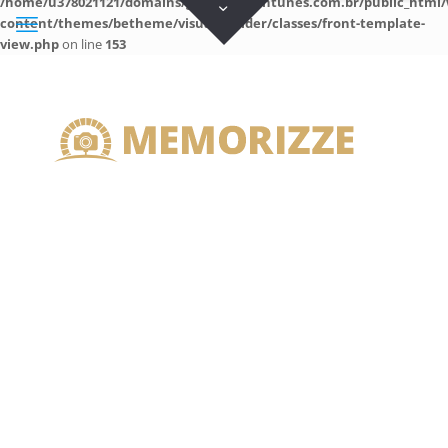
/home/u378021121/domains/guilhermeantunes.com.br/public_html/
content/themes/betheme/visual-builder/classes/front-template-
view.php
on line
153