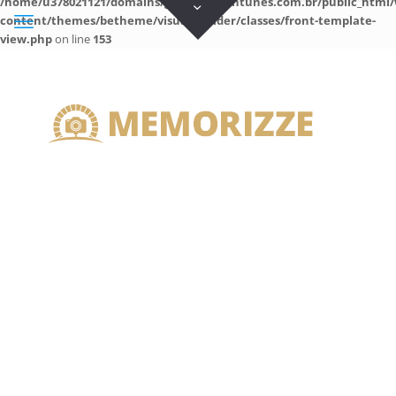
/home/u378021121/domains/guilhermeantunes.com.br/public_html/
content/themes/betheme/visual-builder/classes/front-template-
view.php
on line
153