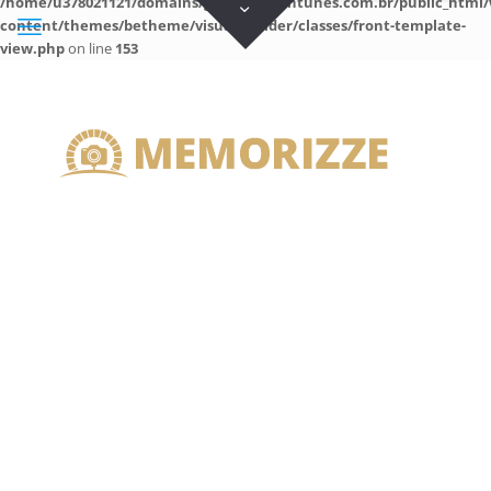
/home/u378021121/domains/guilhermeantunes.com.br/public_html/
content/themes/betheme/visual-builder/classes/front-template-
view.php
on line
153