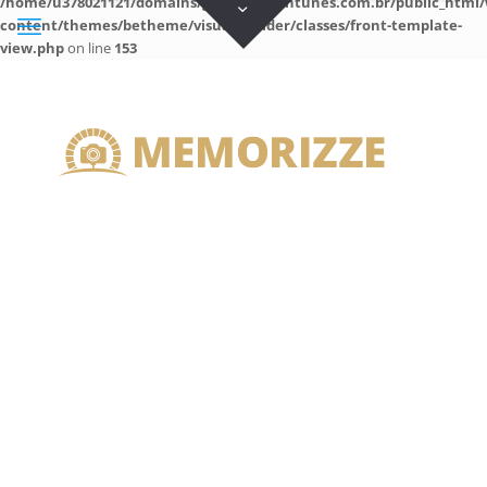
/home/u378021121/domains/guilhermeantunes.com.br/public_html/
content/themes/betheme/visual-builder/classes/front-template-
view.php
on line
153