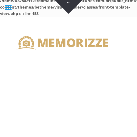
/home/u378021121/domains/guilhermeantunes.com.br/public_html/
content/themes/betheme/visual-builder/classes/front-template-
view.php
on line
153