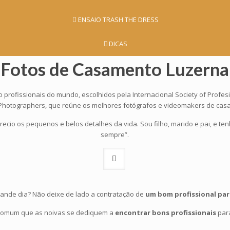
ENSAIO TRASH THE DRESS
DICAS
Fotos de Casamento Luzerna
o profissionais do mundo, escolhidos pela Internacional Society of Pr
n Photographers, que reúne os melhores fotógrafos e videomakers de ca
ecio os pequenos e belos detalhes da vida. Sou filho, marido e pai, e te
sempre”.
rande dia? Não deixe de lado a contratação de
um bom profissional pa
 comum que as noivas se dediquem a
encontrar bons profissionais
par