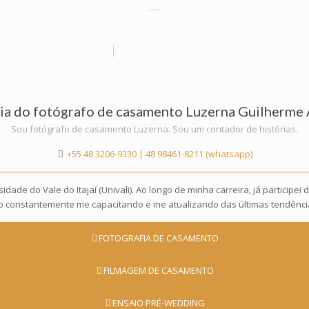
ria do fotógrafo de casamento Luzerna Guilherme
Sou fotógrafo de casamento Luzerna. Sou um contador de histórias.
+55 48 3206-9330 | 48 98461-8211 (whatsapp)
dade do Vale do Itajaí (Univali). Ao longo de minha carreira, já participe
go constantemente me capacitando e me atualizando das últimas tendênci
FOTOGRAFIA DE CASAMENTO
FILMAGEM DE CASAMENTO
ENSAIO PRÉ-WEDDING