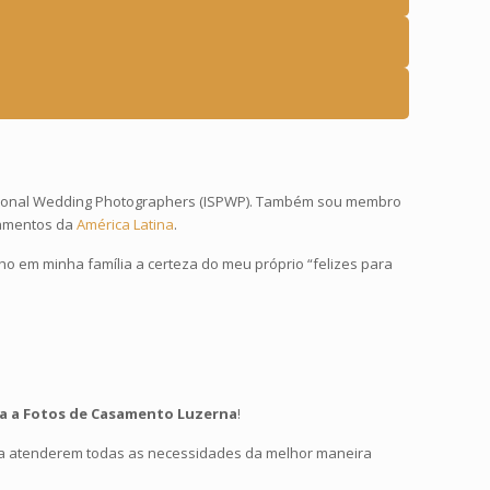
ofesional Wedding Photographers (ISPWP). Também sou membro
samentos da
América Latina
.
nho em minha família a certeza do meu próprio “felizes para
ra a Fotos de Casamento Luzerna
!
a atenderem todas as necessidades da melhor maneira