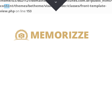
/home/u378021121/domains/guilhermeantunes.com.br/public_html/
content/themes/betheme/visual-builder/classes/front-template-
view.php
on line
153