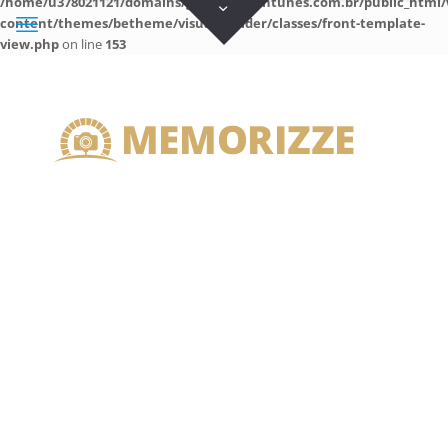
/home/u378021121/domains/guilhermeantunes.com.br/public_html/
content/themes/betheme/visual-builder/classes/front-template-
view.php
on line
153