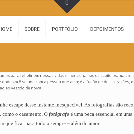
HOME
SOBRE
PORTFÓLIO
DEPOIMENTOS
amos para refletir em nossas vidas e mencionamos os capítulos. mais im
ante onde você se une com a pessoa que ama; é a fusão de dois corações, d
ão ao vestido de noiva.
alhe escape desse instante inesquecível. As fotografias são re
a, como o casamento. O
fotógrafo
é uma peça essencial em uma
em que ficar para todo o sempre – além do
amor
.