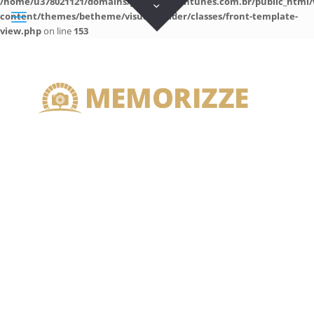
/home/u378021121/domains/guilhermeantunes.com.br/public_html/
content/themes/betheme/visual-builder/classes/front-template-
view.php
on line
153