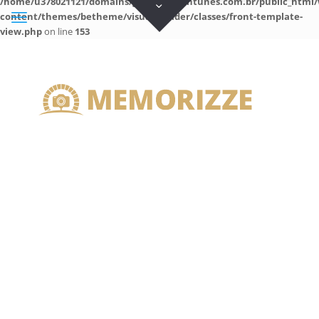
/home/u378021121/domains/guilhermeantunes.com.br/public_html/
content/themes/betheme/visual-builder/classes/front-template-
view.php
on line
153