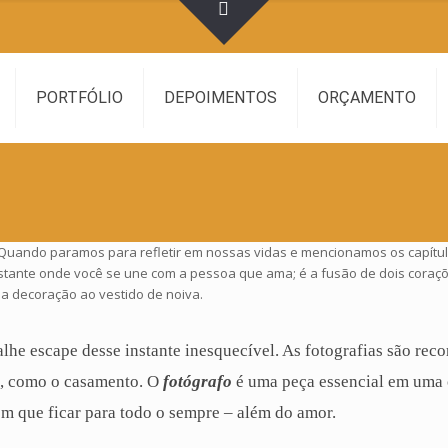
PORTFÓLIO
DEPOIMENTOS
ORÇAMENTO
 Quando paramos para refletir em nossas vidas e mencionamos os capítul
 instante onde você se une com a pessoa que ama; é a fusão de dois coraçõ
da decoração ao vestido de noiva.
alhe escape desse instante inesquecível. As fotografias são re
a, como o casamento. O
fotógrafo
é uma peça essencial em uma
em que ficar para todo o sempre – além do
amor
.