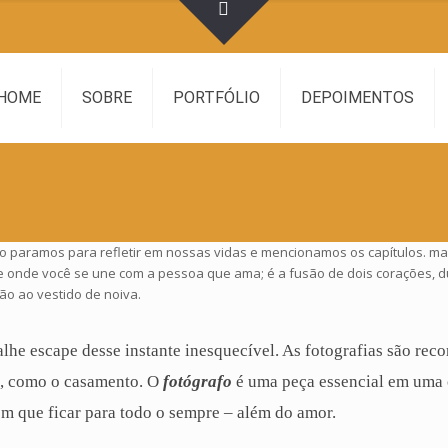
HOME
SOBRE
PORTFÓLIO
DEPOIMENTOS
o paramos para refletir em nossas vidas e mencionamos os capítulos. ma
ante onde você se une com a pessoa que ama; é a fusão de dois corações, d
ão ao vestido de noiva.
alhe escape desse instante inesquecível. As fotografias são re
a, como o casamento. O
fotógrafo
é uma peça essencial em uma
em que ficar para todo o sempre – além do
amor
.