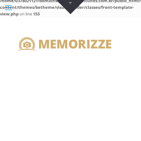
/home/u378021121/domains/guilhermeantunes.com.br/public_html/
content/themes/betheme/visual-builder/classes/front-template-
view.php
on line
153